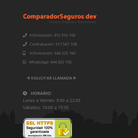
Información: 912 916 100
Contratación: 917 567 108
Información: 644 325 160
WhatsApp: 644 325 160
SOLICITAR LLAMADA
HORARIO:
Lunes a Viernes: 9:00 a 22:00
Sábados: 10:00 a 15:00