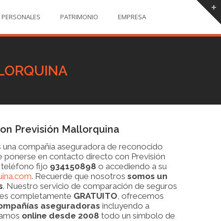
PERSONALES
PATRIMONIO
EMPRESA
LORQUINA
n Previsión Mallorquina
 una compañía aseguradora de reconocido
e ponerse en contacto directo con Previsión
 teléfono fijo
934150898
o accediendo a su
uina.com
. Recuerde que nosotros
somos un
s
. Nuestro servicio de comparación de seguros
a es completamente
GRATUITO
, ofrecemos
ompañías aseguradoras
incluyendo a
evamos
online desde 2008
todo un símbolo de